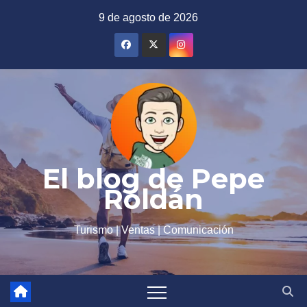
Saltar
9 de agosto de 2026
al
contenido
El blog de Pepe
Roldán
Turismo | Ventas | Comunicación