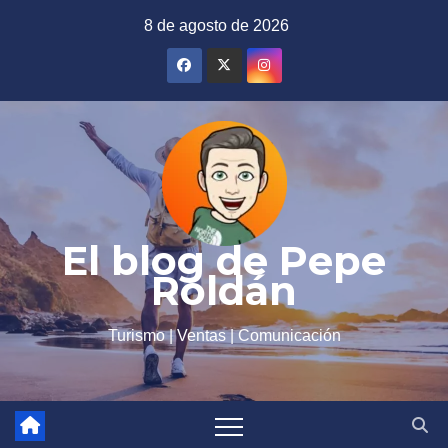
Saltar
8 de agosto de 2026
al
contenido
El blog de Pepe
Roldán
Turismo | Ventas | Comunicación