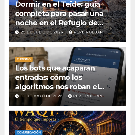
Dormir en el Teide: guía
completa para pasar una
noche en el Refugio de
Altavista
25 DE JULIO DE 2026
PEPE ROLDÁN
TURISMO
Los bots que acaparan
entradas: cómo los
algoritmos nos roban el
acceso a la cultura y el ocio
11 DE MAYO DE 2026
PEPE ROLDÁN
COMUNICACIÓN