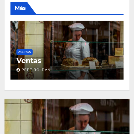
Más
ACERCA
A
Ventas
C
PEPE ROLDÁN